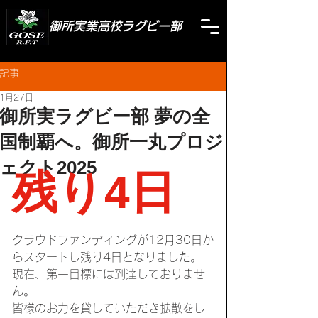
御所実業高校ラグビー部
記事
1月27日
御所実ラグビー部 夢の全
国制覇へ。御所一丸プロジ
ェクト2025
残り4日
クラウドファンディングが12月30日か
らスタートし残り4日となりました。
現在、第一目標には到達しておりませ
ん。
皆様のお力を貸していただき拡散をし