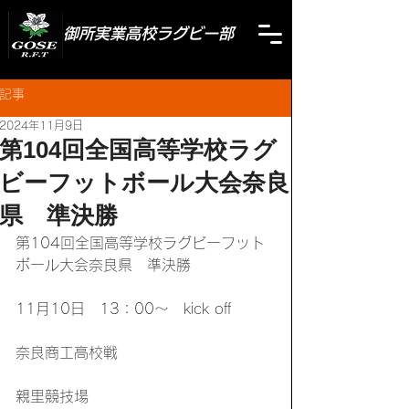
御所実業高校ラグビー部
記事
2024年11月9日
第104回全国高等学校ラグ
ビーフットボール大会奈良
県 準決勝
第104回全国高等学校ラグビーフット
ボール大会奈良県　準決勝
11月10日　13：00～　kick off
奈良商工高校戦
親里競技場