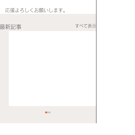
応援よろしくお願いします。
すべて表示
最新記事
広島ラグビー祭と枚方ラ
６月20日ラグビ
グビーカーニバル
本日6月20日に予