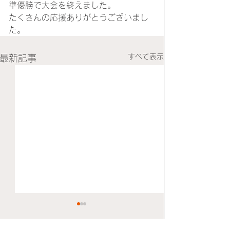
準優勝で大会を終えました。
たくさんの応援ありがとうございまし
た。
すべて表示
最新記事
広島ラグビー祭と枚方ラ
６月20日ラグビ
グビーカーニバル