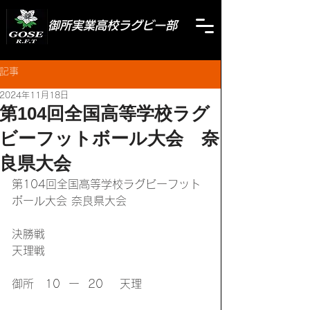
御所実業高校ラグビー部
記事
2024年11月18日
第104回全国高等学校ラグ
ビーフットボール大会 奈
良県大会
第104回全国高等学校ラグビーフット
ボール大会 奈良県大会
決勝戦
天理戦
御所　10  ー  20    天理