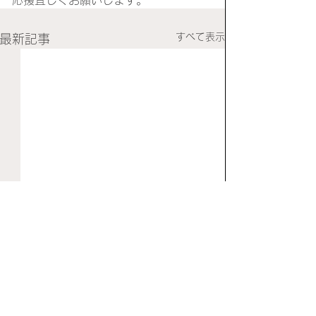
すべて表示
最新記事
広島ラグビー祭と枚方ラ
６月20日ラグビ
グビーカーニバル
本日6月20日に予
6月13・14日に広島ラグビ
ましたラグビー教
コメント
ー祭に招待していただきまし
め中止とさせてい