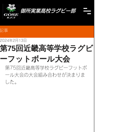
御所実業高校ラグビー部
記事
2024年2月13日
第75回近畿高等学校ラグビ
ーフットボール大会
第75回近畿高等学校ラグビーフットボ
ール大会の大会組み合わせが決まりま
した。