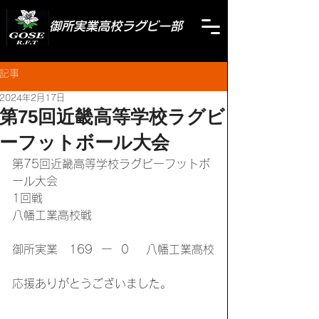
御所実業高校ラグビー部
記事
2024年2月17日
第75回近畿高等学校ラグビ
ーフットボール大会
第75回近畿高等学校ラグビーフットボ
ール大会
1回戦
八幡工業高校戦
御所実業　169  ー  0    八幡工業高校
応援ありがとうございました。