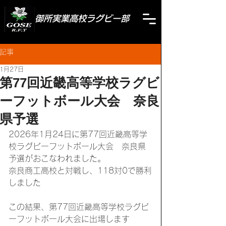
御所実業高校ラグビー部
記事
1月27日
第77回近畿高等学校ラグビ
ーフットボール大会 奈良
県予選
2026年1月24日に第77回近畿高等学
校ラグビーフットボール大会　奈良県
予選がおこなわれました。
奈良商工高校と対戦し、118対0で勝利
しました
この結果、第77回近畿高等学校ラグビ
ーフットボール大会に出場します