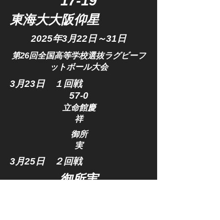
​17-19
東海大大阪仰星
2025年3
月22日～31日
​第26回全国高等学校選抜ラグビーフ
ットボール大会
​3月23日 １回戦
​57-0
立命館慶
祥
​御所
実
​3月25日 ２回戦
​御所実
​46-12