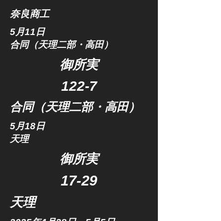
​奈良商工
​5月11日
合同（天理二部・高田）
​御所実
122​-7
​​合同（天理二部・高田）
5月18日
天理
​御所実
17​-29
天理