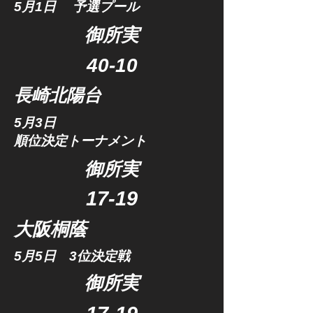
​5月1日 予選プール
​御所実
​40-10
​長崎北陽台
5月3日
順位決定トーナメント
​御所実
​17-19
大阪桐蔭
5月5日
3位決定戦
​御所実