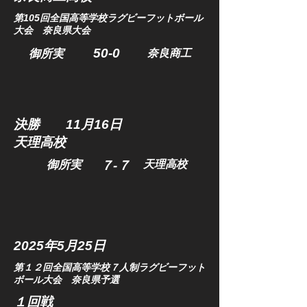
第105回全国高等学校ラグビーフットボール
大会 奈良県大会
​50-0
​御所実
奈良商工
決勝 11月16日​
天理高校
​御所実
７-７
​天理高校
2025年5
月25日
第１２回全国高等学校７人制ラグビーフット
ボール大会 奈良県予選
１回戦