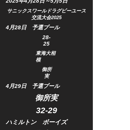
2025年4
月28日～5月5日
サニックスワールドラグビーユース
交流大会2025
​4月28日 予選プール
​28-
25
東海大相
模
​御所
実
​4月29日 予選プール
​御所実
​32-29
ハミルトン ボーイズ