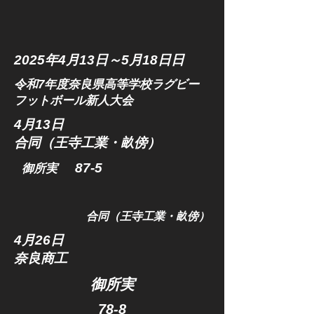
2025年4
月13日～5月18日日
令和7年度奈良県高等学校ラグビー
フットボール新人大会
​4月13日
合同（王寺工業・畝傍）
​87-5
​御所実
合同（王寺工業・畝傍）
​4月26日
奈良商工
​御所実
​78-8