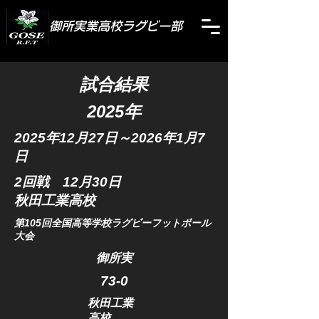
御所実業高校ラグビー部
​試合結果
2025年
2025年12
月27日～2026年1月7
日
2回戦 12月30日
​秋田工業高校
第105回全国高等学校ラグビーフットボール
大会
​御所実
​73
-0
秋田工業
高校