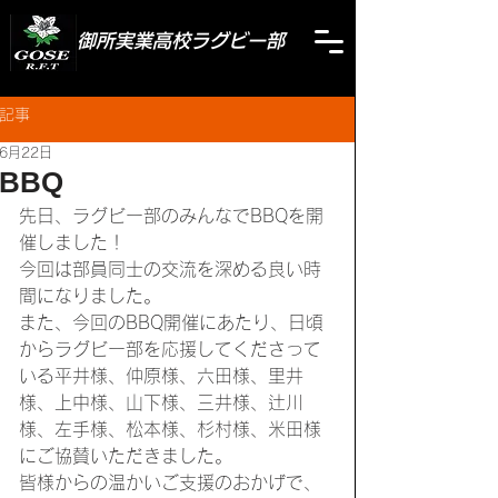
御所実業高校ラグビー部
記事
6月22日
BBQ
先日、ラグビー部のみんなでBBQを開
催しました！
今回は部員同士の交流を深める良い時
間になりました。
また、今回のBBQ開催にあたり、日頃
からラグビー部を応援してくださって
いる平井様、仲原様、六田様、里井
様、上中様、山下様、三井様、辻川
様、左手様、松本様、杉村様、米田様
にご協賛いただきました。
皆様からの温かいご支援のおかげで、